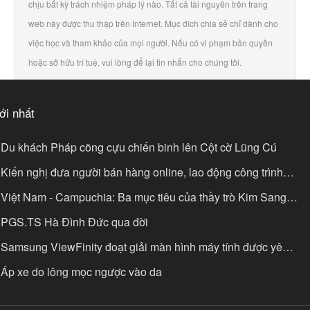
chịu bất kỳ trách nhiệm pháp lý nào. Tất cả tài nguyên trên trang
web này được thu thập trên Internet. Mục đích chia sẻ chỉ dành cho
việc học và tham khảo của mọi người. Nếu có vi phạm bản quyền
hoặc sở hữu trí tuệ, vui lòng để lại tin nhắn cho chúng tôi.
ới nhất
Du khách Pháp cõng cựu chiến binh lên Cột cờ Lũng Cú
Kiến nghị đưa người bán hàng online, lao động công trình
óng BHXH bắt buộc
Việt Nam - Campuchia: Ba mục tiêu của thầy trò Kim Sang-
k
PGS.TS Hà Đình Đức qua đời
Samsung ViewFinity đoạt giải màn hình máy tính được yêu
ích
Áp xe do lông mọc ngược vào da