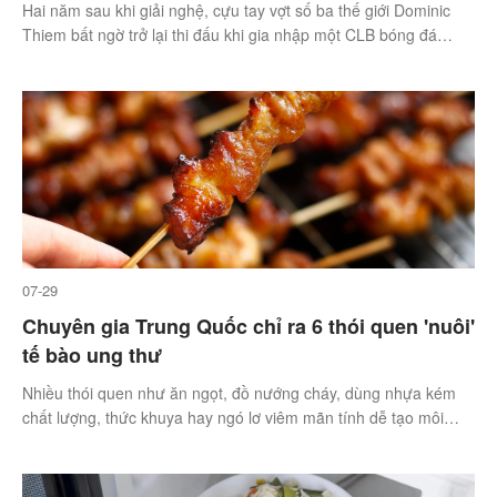
Hai năm sau khi giải nghệ, cựu tay vợt số ba thế giới Dominic
Thiem bất ngờ trở lại thi đấu khi gia nhập một CLB bóng đá
nghiệp dư.
07-29
Chuyên gia Trung Quốc chỉ ra 6 thói quen 'nuôi'
tế bào ung thư
Nhiều thói quen như ăn ngọt, đồ nướng cháy, dùng nhựa kém
chất lượng, thức khuya hay ngó lơ viêm mãn tính dễ tạo môi
trường cho ung thư phát triển.