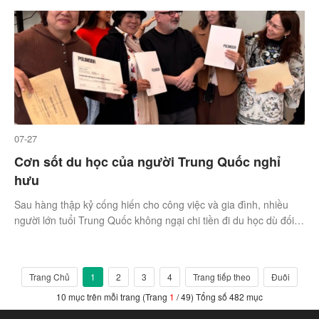
07-27
Cơn sốt du học của người Trung Quốc nghỉ
hưu
Sau hàng thập kỷ cống hiến cho công việc và gia đình, nhiều
người lớn tuổi Trung Quốc không ngại chi tiền đi du học dù đối
mặt không ít rào cản.
Trang Chủ
1
2
3
4
Trang tiếp theo
Đuôi
10 mục trên mỗi trang (Trang
1
/ 49) Tổng số 482 mục