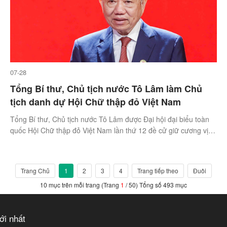
07-28
Tổng Bí thư, Chủ tịch nước Tô Lâm làm Chủ
tịch danh dự Hội Chữ thập đỏ Việt Nam
Tổng Bí thư, Chủ tịch nước Tô Lâm được Đại hội đại biểu toàn
quốc Hội Chữ thập đỏ Việt Nam lần thứ 12 đề cử giữ cương vị
Chủ tịch danh dự Hội nhiệm kỳ 2026-2031.
Trang Chủ
1
2
3
4
Trang tiếp theo
Đuôi
10 mục trên mỗi trang (Trang
1
/ 50) Tổng số 493 mục
ới nhất