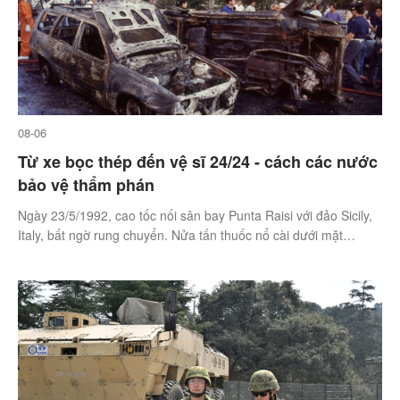
08-06
Từ xe bọc thép đến vệ sĩ 24/24 - cách các nước
bảo vệ thẩm phán
Ngày 23/5/1992, cao tốc nối sân bay Punta Raisi với đảo Sicily,
Italy, bất ngờ rung chuyển. Nửa tấn thuốc nổ cài dưới mặt
đường phát nổ đúng lúc đoàn xe hộ tống thẩm phán Giovanni
Falcone đi qua.