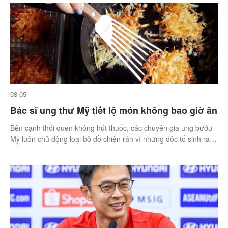
08-05
Bác sĩ ung thư Mỹ tiết lộ món không bao giờ ăn
Bên cạnh thói quen không hút thuốc, các chuyên gia ung bướu
Mỹ luôn chủ động loại bỏ đồ chiên rán vì những độc tố sinh ra ở
nhiệt độ cao có khả năng phá hủy ADN.