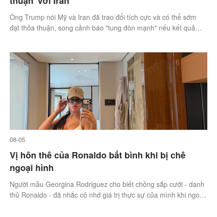
thuận' với Iran
Ông Trump nói Mỹ và Iran đã trao đổi tích cực và có thể sớm
đạt thỏa thuận, song cảnh báo "tung đòn mạnh" nếu kết quả
không như ý.
08-05
Vị hôn thê của Ronaldo bất bình khi bị chê
ngoại hình
Người mẫu Georgina Rodriguez cho biết chồng sắp cưới - danh
thủ Ronaldo - đã nhắc cô nhớ giá trị thực sự của mình khi ngoại
hình bị bàn tán.