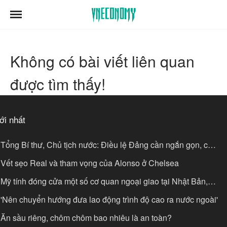
sự giải trí
thời trang
Không có bài viết liên quan
được tìm thấy!
ới nhất
Tổng Bí thư, Chủ tịch nước: Điều lệ Đảng cần ngắn gọn, có
c sống lâu dài
Vết sẹo Real và tham vọng của Alonso ở Chelsea
Mỹ tính đóng cửa một số cơ quan ngoại giao tại Nhật Bản,
anada, Indonesia
'Nên chuyển hướng đưa lao động trình độ cao ra nước ngoài'
Ăn sầu riêng, chôm chôm bao nhiêu là an toàn?