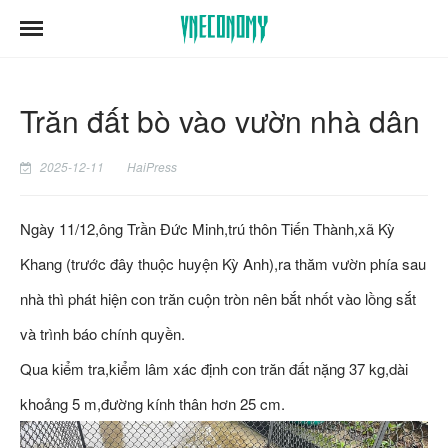
Trăn đất bò vào vườn nhà dân
2025-12-11
HaiPress
Ngày 11/12,ông Trần Đức Minh,trú thôn Tiến Thành,xã Kỳ
Khang (trước đây thuộc huyện Kỳ Anh),ra thăm vườn phía sau
nhà thì phát hiện con trăn cuộn tròn nên bắt nhốt vào lồng sắt
và trình báo chính quyền.
Qua kiểm tra,kiểm lâm xác định con trăn đất nặng 37 kg,dài
khoảng 5 m,đường kính thân hơn 25 cm.