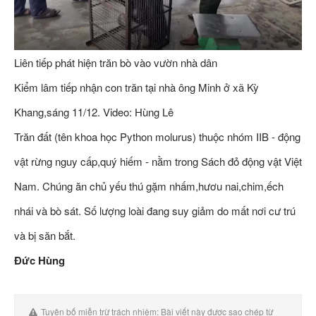
Liên tiếp phát hiện trăn bò vào vườn nhà dân
Kiểm lâm tiếp nhận con trăn tại nhà ông Minh ở xã Kỳ
Khang,sáng 11/12. Video: Hùng Lê
Trăn đất (tên khoa học Python molurus) thuộc nhóm IIB - động
vật rừng nguy cấp,quý hiếm - nằm trong Sách đỏ động vật Việt
Nam. Chúng ăn chủ yếu thú gặm nhấm,hươu nai,chim,ếch
nhái và bò sát. Số lượng loài đang suy giảm do mất nơi cư trú
và bị săn bắt.
Đức Hùng
Tuyên bố miễn trừ trách nhiệm: Bài viết này được sao chép từ