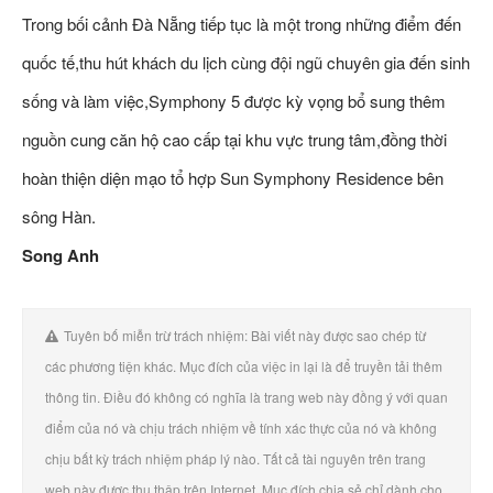
Trong bối cảnh Đà Nẵng tiếp tục là một trong những điểm đến
quốc tế,thu hút khách du lịch cùng đội ngũ chuyên gia đến sinh
sống và làm việc,Symphony 5 được kỳ vọng bổ sung thêm
nguồn cung căn hộ cao cấp tại khu vực trung tâm,đồng thời
hoàn thiện diện mạo tổ hợp Sun Symphony Residence bên
sông Hàn.
Song Anh
Tuyên bố miễn trừ trách nhiệm: Bài viết này được sao chép từ
các phương tiện khác. Mục đích của việc in lại là để truyền tải thêm
thông tin. Điều đó không có nghĩa là trang web này đồng ý với quan
điểm của nó và chịu trách nhiệm về tính xác thực của nó và không
chịu bất kỳ trách nhiệm pháp lý nào. Tất cả tài nguyên trên trang
web này được thu thập trên Internet. Mục đích chia sẻ chỉ dành cho