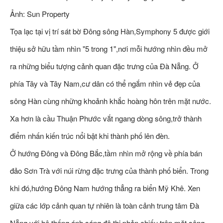
Ảnh: Sun Property
Tọa lạc tại vị trí sát bờ Đông sông Hàn,Symphony 5 được giới
thiệu sở hữu tầm nhìn "5 trong 1",nơi mỗi hướng nhìn đều mở
ra những biểu tượng cảnh quan đặc trưng của Đà Nẵng. Ở
phía Tây và Tây Nam,cư dân có thể ngắm nhìn vẻ đẹp của
sông Hàn cùng những khoảnh khắc hoàng hôn trên mặt nước.
Xa hơn là cầu Thuận Phước vắt ngang dòng sông,trở thành
điểm nhấn kiến trúc nổi bật khi thành phố lên đèn.
Ở hướng Đông và Đông Bắc,tầm nhìn mở rộng về phía bán
đảo Sơn Trà với núi rừng đặc trưng của thành phố biển. Trong
khi đó,hướng Đông Nam hướng thẳng ra biển Mỹ Khê. Xen
giữa các lớp cảnh quan tự nhiên là toàn cảnh trung tâm Đà
Nẵng với hệ thống ánh sáng đô thị phản chiếu trên mặt sông