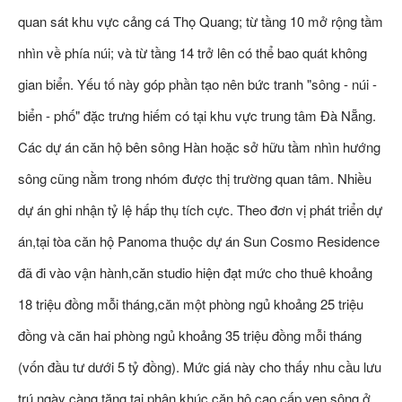
quan sát khu vực cảng cá Thọ Quang; từ tầng 10 mở rộng tầm
nhìn về phía núi; và từ tầng 14 trở lên có thể bao quát không
gian biển. Yếu tố này góp phần tạo nên bức tranh "sông - núi -
biển - phố" đặc trưng hiếm có tại khu vực trung tâm Đà Nẵng.
Các dự án căn hộ bên sông Hàn hoặc sở hữu tầm nhìn hướng
sông cũng nằm trong nhóm được thị trường quan tâm. Nhiều
dự án ghi nhận tỷ lệ hấp thụ tích cực. Theo đơn vị phát triển dự
án,tại tòa căn hộ Panoma thuộc dự án Sun Cosmo Residence
đã đi vào vận hành,căn studio hiện đạt mức cho thuê khoảng
18 triệu đồng mỗi tháng,căn một phòng ngủ khoảng 25 triệu
đồng và căn hai phòng ngủ khoảng 35 triệu đồng mỗi tháng
(vốn đầu tư dưới 5 tỷ đồng). Mức giá này cho thấy nhu cầu lưu
trú ngày càng tăng tại phân khúc căn hộ cao cấp ven sông ở