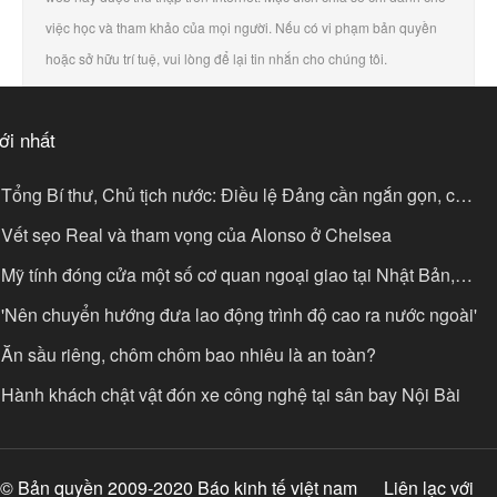
việc học và tham khảo của mọi người. Nếu có vi phạm bản quyền
hoặc sở hữu trí tuệ, vui lòng để lại tin nhắn cho chúng tôi.
ới nhất
Tổng Bí thư, Chủ tịch nước: Điều lệ Đảng cần ngắn gọn, có
c sống lâu dài
Vết sẹo Real và tham vọng của Alonso ở Chelsea
Mỹ tính đóng cửa một số cơ quan ngoại giao tại Nhật Bản,
anada, Indonesia
'Nên chuyển hướng đưa lao động trình độ cao ra nước ngoài'
Ăn sầu riêng, chôm chôm bao nhiêu là an toàn?
Hành khách chật vật đón xe công nghệ tại sân bay Nội Bài
© Bản quyền 2009-2020 Báo kinh tế việt nam
Liên lạc với