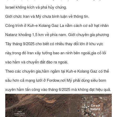
Israel không kích và phá hủy chúng.
Giới chức Iran và Mỹ chưa bình luận về thông tin.
Công trình ở Kuh-e Kolang Gaz La nằm cách cơ sở hạt nhân
Natanz khoảng 1,5 km về phía nam. Giới chuyên gia phương
Tây tháng 9/2025 cho biết có nhiều thay đổi lớn ở khu vực
này,trong đó Iran xây tường bao an ninh bên ngoài,gia cố lối
vào hầm và chuyển đất đào ra ngoài.
Theo các chuyên gia,hầm ngầm tại Kuh-e Kolang Gaz có thể
sâu hơn cả mạng lưới ở Fordow,nơi Mỹ phải dùng siêu bom
xuyên hầm tấn công vào tháng 6/2025 mà không đạt hiệu quả.