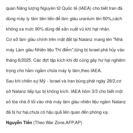
quan Năng lượng Nguyên tử Quốc tế (IAEA) cho biết Iran đã
dùng máy ly tâm tiên tiến để làm giàu uranium lên 60%,cách
không xa mức 90% dùng để sản xuất vũ khí hạt nhân.
Cơ sở làm giàu chính trên mặt đất tại Natanz mang tên "Nhà
máy Làm giàu Nhiên liệu Thí điểm",từng bị Israel phá hủy vào
tháng 6/2025. Các đợt tập kích khi đó cũng gây hư hại nghiêm
trọng cho hầm ngầm chứa máy ly tâm,theo IAEA.
Sau khi chiến sự Mỹ - Israel và Iran bùng phát ngày 28/2,cơ
sở Natanz tiếp tục bị không kích. IAEA hôm 3/3 cho biết một
số tòa nhà ở lối vào nhà máy làm giàu nhiên liệu ngầm Natanz
đã bị hư hại,chưa có hậu quả liên quan đến phóng xạ.
Nguyễn Tiến
(Theo War Zone,AFP,AP)