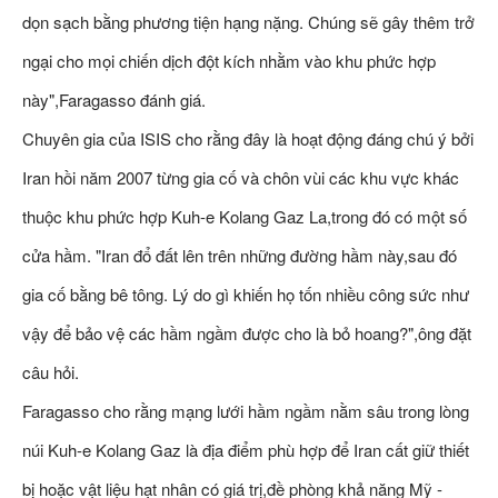
dọn sạch bằng phương tiện hạng nặng. Chúng sẽ gây thêm trở
ngại cho mọi chiến dịch đột kích nhằm vào khu phức hợp
này",Faragasso đánh giá.
Chuyên gia của ISIS cho rằng đây là hoạt động đáng chú ý bởi
Iran hồi năm 2007 từng gia cố và chôn vùi các khu vực khác
thuộc khu phức hợp Kuh-e Kolang Gaz La,trong đó có một số
cửa hầm. "Iran đổ đất lên trên những đường hầm này,sau đó
gia cố bằng bê tông. Lý do gì khiến họ tốn nhiều công sức như
vậy để bảo vệ các hầm ngầm được cho là bỏ hoang?",ông đặt
câu hỏi.
Faragasso cho rằng mạng lưới hầm ngầm nằm sâu trong lòng
núi Kuh-e Kolang Gaz là địa điểm phù hợp để Iran cất giữ thiết
bị hoặc vật liệu hạt nhân có giá trị,đề phòng khả năng Mỹ -