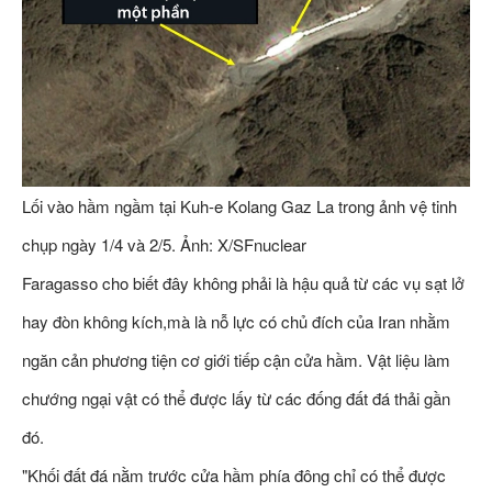
Lối vào hầm ngầm tại Kuh-e Kolang Gaz La trong ảnh vệ tinh
chụp ngày 1/4 và 2/5. Ảnh: X/SFnuclear
Faragasso cho biết đây không phải là hậu quả từ các vụ sạt lở
hay đòn không kích,mà là nỗ lực có chủ đích của Iran nhằm
ngăn cản phương tiện cơ giới tiếp cận cửa hầm. Vật liệu làm
chướng ngại vật có thể được lấy từ các đống đất đá thải gần
đó.
"Khối đất đá nằm trước cửa hầm phía đông chỉ có thể được