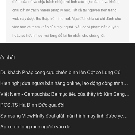
điểm của nó và chịu trách nhiệm về tính xác thực của nó và không
chịu bất kỳ trách nhiệm pháp lý nào. Tất cả tài nguyên trên trang
web này được thu thập trên Internet. Mục đích chia sẻ chỉ dành cho
việc học và tham khảo của mọi người. Nếu có vi phạm bản quyền
hoặc sở hữu trí tuệ, vui lòng để lại tin nhắn cho chúng tôi.
ới nhất
Du khách Pháp cõng cựu chiến binh lên Cột cờ Lũng Cú
Kiến nghị đưa người bán hàng online, lao động công trình
óng BHXH bắt buộc
Việt Nam - Campuchia: Ba mục tiêu của thầy trò Kim Sang-
k
PGS.TS Hà Đình Đức qua đời
Samsung ViewFinity đoạt giải màn hình máy tính được yêu
ích
Áp xe do lông mọc ngược vào da