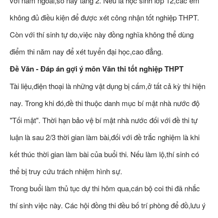
với năm ngoái,số này tăng 2. Nếu là học sinh lớp 12,các em
không đủ điều kiện để được xét công nhận tốt nghiệp THPT.
Còn với thí sinh tự do,việc này đồng nghĩa không thể dùng
điểm thi năm nay để xét tuyển đại học,cao đẳng.
Đề Văn - Đáp án gợi ý môn Văn thi tốt nghiệp THPT
Tài liệu,điện thoại là những vật dụng bị cấm,ở tất cả kỳ thi hiện
nay. Trong khi đó,đề thi thuộc danh mục bí mật nhà nước độ
"Tối mật". Thời hạn bảo vệ bí mật nhà nước đối với đề thi tự
luận là sau 2/3 thời gian làm bài,đối với đề trắc nghiệm là khi
kết thúc thời gian làm bài của buổi thi. Nếu làm lộ,thí sinh có
thể bị truy cứu trách nhiệm hình sự.
Trong buổi làm thủ tục dự thi hôm qua,cán bộ coi thi đã nhắc
thí sinh việc này. Các hội đồng thi đều bố trí phòng để đồ,lưu ý