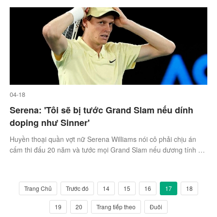
04-18
Serena: 'Tôi sẽ bị tước Grand Slam nếu dính
doping như Sinner'
Huyền thoại quần vợt nữ Serena Williams nói cô phải chịu án
cấm thi đấu 20 năm và tước mọi Grand Slam nếu dương tính với
doping như Jannik Sinner.
Trang Chủ
Trước đó
14
15
16
17
18
19
20
Trang tiếp theo
Đuôi