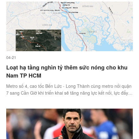
04-21
Loạt hạ tầng nghìn tỷ thêm sức nóng cho khu
Nam TP HCM
Metro số 4, cao tốc Bến Lức - Long Thành cùng metro nối quận
7 sang Cần Giờ khi triển khai sẽ tăng năng lực kết nối, lực đẩy
cho bất động sản khu Nam.