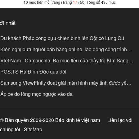
10 mục trên mỗi trang (Trang
17
/ 50) Tổng số 496 mục
ới nhất
Du khách Pháp cõng cựu chiến binh lên Cột cờ Lũng Cú
Kiến nghị đưa người bán hàng online, lao động công trình
óng BHXH bắt buộc
Việt Nam - Campuchia: Ba mục tiêu của thầy trò Kim Sang-
k
PGS.TS Hà Đình Đức qua đời
Samsung ViewFinity đoạt giải màn hình máy tính được yêu
ích
Áp xe do lông mọc ngược vào da
© Bản quyền 2009-2020 Báo kinh tế việt nam
Liên lạc với
chúng tôi
SiteMap