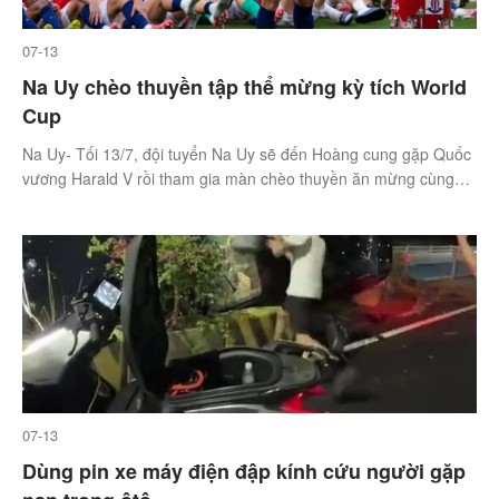
07-13
Na Uy chèo thuyền tập thể mừng kỳ tích World
Cup
Na Uy- Tối 13/7, đội tuyển Na Uy sẽ đến Hoàng cung gặp Quốc
vương Harald V rồi tham gia màn chèo thuyền ăn mừng cùng
người hâm mộ tại Quảng trường Hoàng cung, sau World Cup
thành công nhất trong lịch sử.
07-13
Dùng pin xe máy điện đập kính cứu người gặp