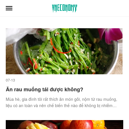
07-13
Ăn rau muống tái được không?
Mùa hè, gia đình tôi rất thích ăn món gỏi, nộm từ rau muống,
liệu có an toàn và nên chế biến thế nào để không bị nhiễm
khuẩn? (Hoàng, 21 tuổi, Hà Nội).