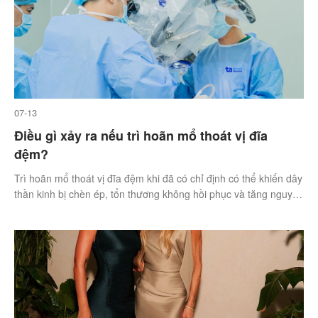
07-13
Điều gì xảy ra nếu trì hoãn mổ thoát vị đĩa
đệm?
Trì hoãn mổ thoát vị đĩa đệm khi đã có chỉ định có thể khiến dây
thần kinh bị chèn ép, tổn thương không hồi phục và tăng nguy
cơ yếu liệt vĩnh viễn.