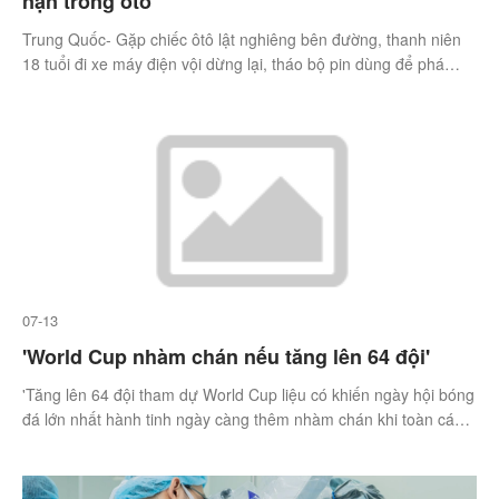
nạn trong ôtô
Trung Quốc- Gặp chiếc ôtô lật nghiêng bên đường, thanh niên
18 tuổi đi xe máy điện vội dừng lại, tháo bộ pin dùng để phá
kính.
07-13
'World Cup nhàm chán nếu tăng lên 64 đội'
'Tăng lên 64 đội tham dự World Cup liệu có khiến ngày hội bóng
đá lớn nhất hành tinh ngày càng thêm nhàm chán khi toàn các
đội lót đường?'.