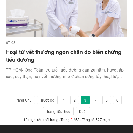
07-08
Hoại tử vết thương ngón chân do biến chứng
tiểu đường
TP HCM- Ông Toàn, 70 tuổi, tiểu đường gần 20 năm, huyết áp
cao, suy thận, nay vết thương nhỏ ở chân sưng tấy, hoại tử,
buộc phải cắt bỏ ngón chân.
Trang Chủ
Trước đó
1
2
3
4
5
6
Trang tiếp theo
Đuôi
10 mục trên mỗi trang (Trang
3
/ 53) Tổng số 527 mục