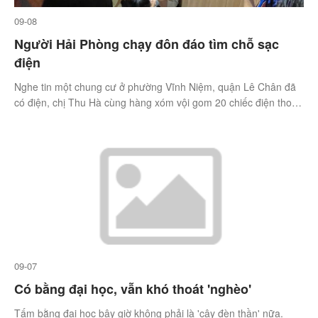
09-08
Người Hải Phòng chạy đôn đáo tìm chỗ sạc
điện
Nghe tin một chung cư ở phường Vĩnh Niệm, quận Lê Chân đã
có điện, chị Thu Hà cùng hàng xóm vội gom 20 chiếc điện thoại,
iPad, laptop mang đến sạc nhờ, chiều 8/9.
09-07
Có bằng đại học, vẫn khó thoát 'nghèo'
Tấm bằng đại học bây giờ không phải là 'cây đèn thần' nữa.