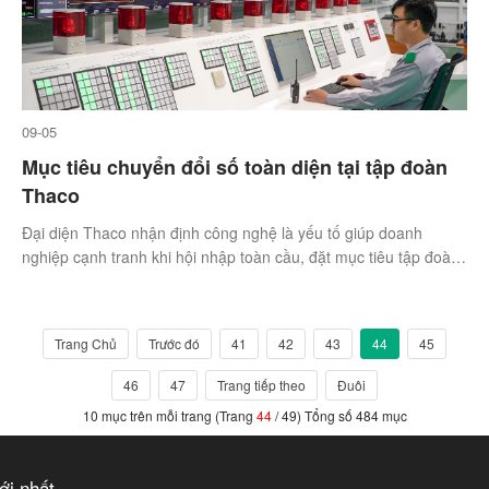
09-05
Mục tiêu chuyển đổi số toàn diện tại tập đoàn
Thaco
Đại diện Thaco nhận định công nghệ là yếu tố giúp doanh
nghiệp cạnh tranh khi hội nhập toàn cầu, đặt mục tiêu tập đoàn
chuyển đổi số toàn diện vào năm 2027.
Trang Chủ
Trước đó
41
42
43
44
45
46
47
Trang tiếp theo
Đuôi
10 mục trên mỗi trang (Trang
44
/ 49) Tổng số 484 mục
ới nhất