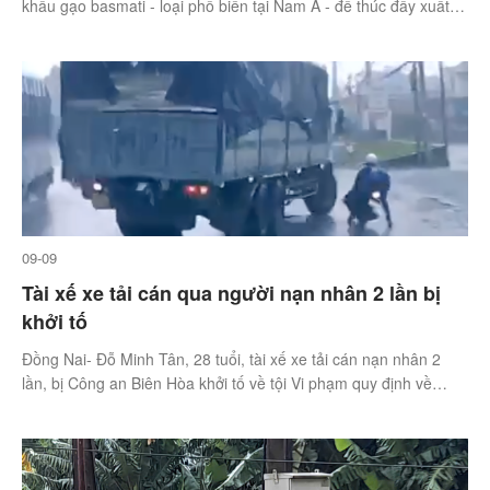
khẩu gạo basmati - loại phổ biến tại Nam Á - để thúc đẩy xuất
khẩu.
09-09
Tài xế xe tải cán qua người nạn nhân 2 lần bị
khởi tố
Đồng Nai- Đỗ Minh Tân, 28 tuổi, tài xế xe tải cán nạn nhân 2
lần, bị Công an Biên Hòa khởi tố về tội Vi phạm quy định về
tham gia giao thông đường bộ, ngày 9/9.